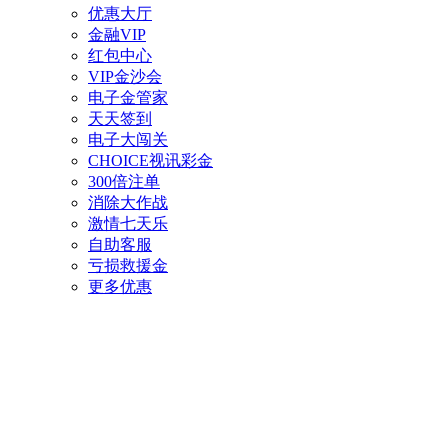
优惠大厅
金融VIP
红包中心
VIP金沙会
电子金管家
天天签到
电子大闯关
CHOICE视讯彩金
300倍注单
消除大作战
激情七天乐
自助客服
亏损救援金
更多优惠