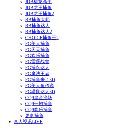
JDB猎龙高手
JDB龙王捕鱼
JDB龙王捕鱼2
BB捕鱼大师
BB捕鱼达人
BB捕鱼达人2
CHOICE捕鱼王2
FG美人捕鱼
FG天天捕鱼
FG欢乐捕鱼
FG雷霆战警
FG捕鸟达人
FG魔法王者
FG捕鱼来了3D
FG美人鱼传说
FG猎鼠达人3D
CQ9皇金渔场
CQ9一炮捕鱼
CQ9欢乐捕鱼
更多捕鱼
真人视讯
LIVE